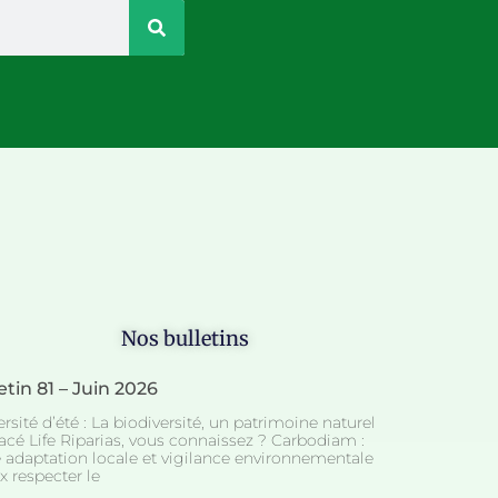
Nos bulletins
etin 81 – Juin 2026
rsité d’été : La biodiversité, un patrimoine naturel
cé Life Riparias, vous connaissez ? Carbodiam :
e adaptation locale et vigilance environnementale
x respecter le