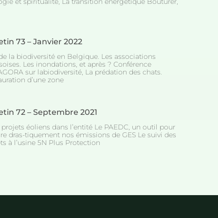
gie et spiritualité, La transition énergétique Bouturer,
etin 73 – Janvier 2022
de la biodiversité en Belgique. Les associations
rsoises. Les inondations, et après ? Conférence
GORA sur labiodiversité, La prédation des chats.
auration d’une zone
etin 72 – Septembre 2021
 projets éoliens dans l’entité Le PAEDC, un outil pour
ire dras-tiquement nos émissions de GES Le suivi des
ts à l’usine 5N Plus Protection