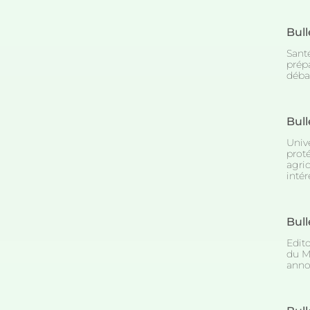
Bull
Santé
prépa
débat
Bull
Unive
prot
agric
intér
Bull
Edit
du M
anno