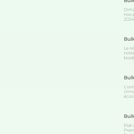
Bull
Dima
nos 
2024 
Bull
Le r
notr
biod
Bull
L’uni
clima
écol
Bull
Etat 
Prem