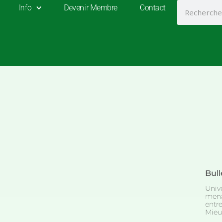
Search
Info
Devenir Membre
Contact
Bull
Unive
mena
entr
Mieu