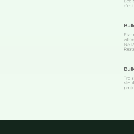
Ecolo
c’est
Bull
Etat 
ville
NATA
Rest
Bull
Trois
rédu
proje