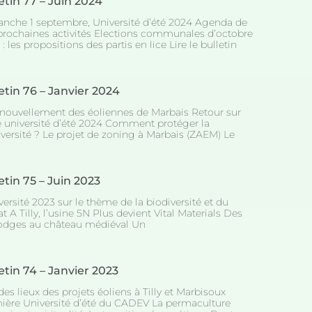
etin 77 – Juin 2024
nche 1 septembre, Université d’été 2024 Agenda de
prochaines activités Elections communales d’octobre
: les propositions des partis en lice Lire le bulletin
etin 76 – Janvier 2024
enouvellement des éoliennes de Marbais Retour sur
e université d’été 2024 Comment protéger la
iversité ? Le projet de zoning à Marbais (ZAEM) Le
etin 75 – Juin 2023
versité 2023 sur le thème de la biodiversité et du
t A Tilly, l’usine 5N Plus devient Vital Materials Des
odges au château médiéval Un
etin 74 – Janvier 2023
des lieux des projets éoliens à Tilly et Marbisoux
ière Université d’été du CADEV La permaculture