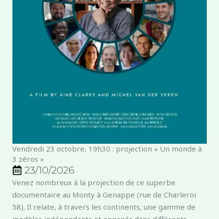
Vendredi 23 octobre, 19h30 : projection « Un monde à
3 zéros »
23/10/2026
Venez nombreux à la projection de ce superbe
documentaire au Monty à Genappe (rue de Charleroi
58). Il relate, à travers les continents, une gamme de
modèles indépendants et engagés dans différents