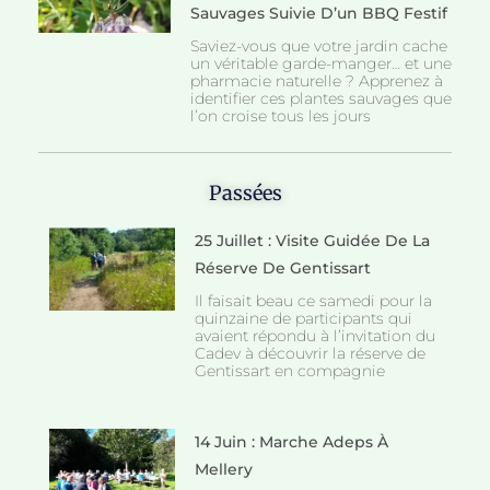
Sauvages Suivie D’un BBQ Festif
Saviez-vous que votre jardin cache
un véritable garde-manger… et une
pharmacie naturelle ? Apprenez à
identifier ces plantes sauvages que
l’on croise tous les jours
Passées
25 Juillet : Visite Guidée De La
Réserve De Gentissart
Il faisait beau ce samedi pour la
quinzaine de participants qui
avaient répondu à l’invitation du
Cadev à découvrir la réserve de
Gentissart en compagnie
14 Juin : Marche Adeps À
Mellery