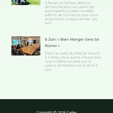
Il faisait un temps idéal ce
dimanche pour accueillir les
participants à cette nouvelle
édition de la marche que nous
organisons chaque année. Les
avis
6 Juin: « Bien Manger Sans Se
Ruiner »
Dans le cadre du festival Nourrir
à 4 Bras, nous avons innové avec
une conférence axée sur la
justice alimentaire et le droit à
une
Copyright © 2026 Cadev