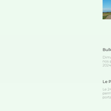
Bull
Dima
nos 
2024 
Le 
Le 2
perm
porta