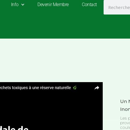
Search
Info
Devenir Membre
Contact
Un 
Ino
Les 
prov
coul