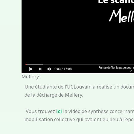
Mellery
Une étudiante de l’UCLouvain a réalisé un docu
de la décharge de Mellery.
Vous trouvez
ici
la vidéo de synthèse concernant
mobilisation collective qui avaient eu lieu à l’ép