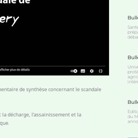
Bull
Santé
prépa
débat
Bull
Unive
prot
agric
intér
mentaire de synthèse concernant le scandale
Bull
Edit
 la décharge, l’assainissement et la
du M
anno
oque.