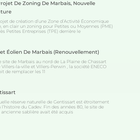
rojet De Zoning De Marbais, Nouvelle
ture
rojet de création d’une Zone d’Activité Économique
e, en clair un zoning pour Petites ou Moyennes (PME)
ès Petites Entreprises (TPE) derrière le
jet Éolien De Marbais (Renouvellement)
e site de Marbais au nord de La Plaine de Chassart
 Villers-la-ville et Villers-Perwin , la société ENECO
it de remplacer les 11
issart
uelle réserve naturelle de Gentissart est étroitement
à l’histoire du Cadev. Fin des années 80, le site de
 ancienne sablière avait été acquis