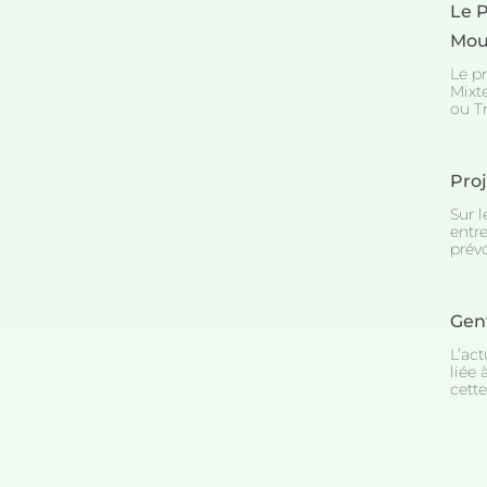
Le P
Mou
Le p
Mixt
ou Tr
Pro
Sur l
entre
prévo
Gent
L’act
liée 
cette